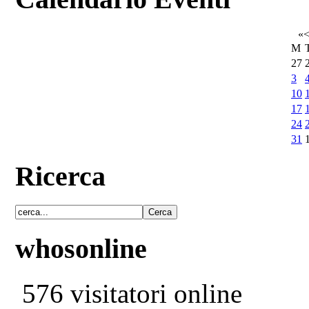
«
M
27
3
10
17
24
31
Ricerca
whosonline
576 visitatori online