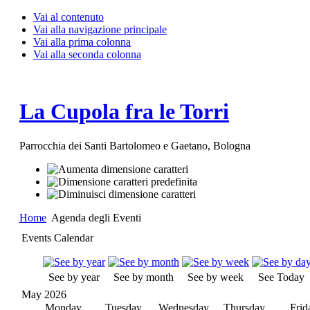
Vai al contenuto
Vai alla navigazione principale
Vai alla prima colonna
Vai alla seconda colonna
La Cupola fra le Torri
Parrocchia dei Santi Bartolomeo e Gaetano, Bologna
Home
Agenda degli Eventi
Events Calendar
See by year
See by month
See by week
See Today
May 2026
Monday
Tuesday
Wednesday
Thursday
Frid