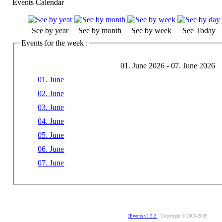
Events Calendar
See by year
See by month
See by week
See Today
Events for the week :
01. June 2026 - 07. June 2026
01. June
02. June
03. June
04. June
05. June
06. June
07. June
JEvents v1.5.2
Copyright © 2006-2009