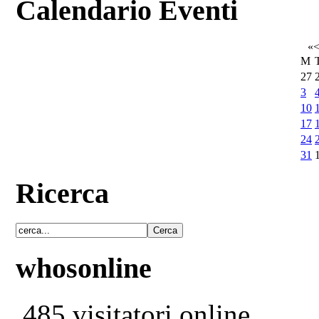
Calendario Eventi
«
M
27
3
10
17
24
31
Ricerca
whosonline
485 visitatori online