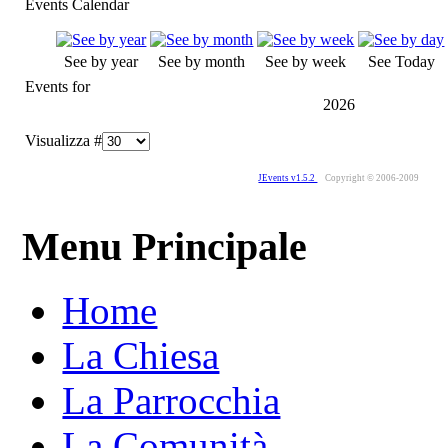
Events Calendar
See by year
See by month
See by week
See Today
Events for
2026
Visualizza #
JEvents v1.5.2
Copyright © 2006-2009
Menu Principale
Home
La Chiesa
La Parrocchia
La Comunità