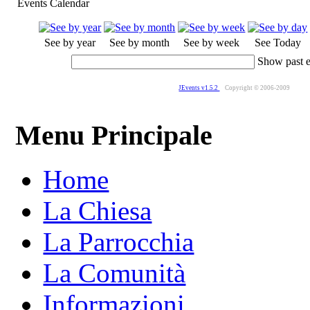
Events Calendar
See by year
See by month
See by week
See Today
Show past 
JEvents v1.5.2
Copyright © 2006-2009
Menu Principale
Home
La Chiesa
La Parrocchia
La Comunità
Informazioni