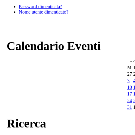
Password dimenticata?
Nome utente dimenticato?
Calendario Eventi
«
M
27
3
10
17
24
31
Ricerca