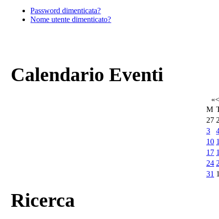
Password dimenticata?
Nome utente dimenticato?
Calendario Eventi
«
M
27
3
10
17
24
31
Ricerca