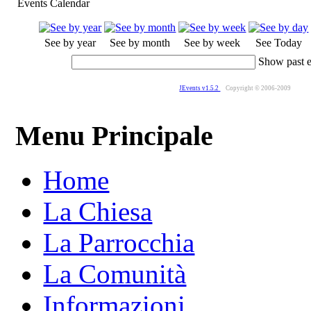
Events Calendar
See by year
See by month
See by week
See Today
Show past 
JEvents v1.5.2
Copyright © 2006-2009
Menu Principale
Home
La Chiesa
La Parrocchia
La Comunità
Informazioni