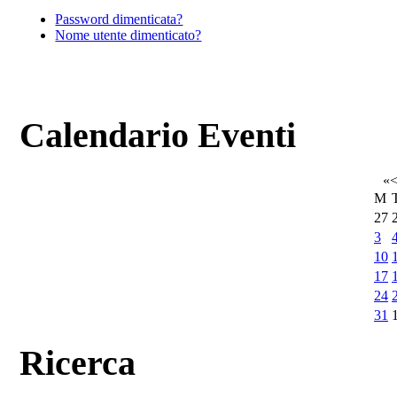
Password dimenticata?
Nome utente dimenticato?
Calendario Eventi
«
M
27
3
10
17
24
31
Ricerca