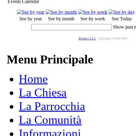
Events Calendar
See by year
See by month
See by week
See Today
Show past 
JEvents v1.5.2
Copyright © 2006-2009
Menu Principale
Home
La Chiesa
La Parrocchia
La Comunità
Informazioni