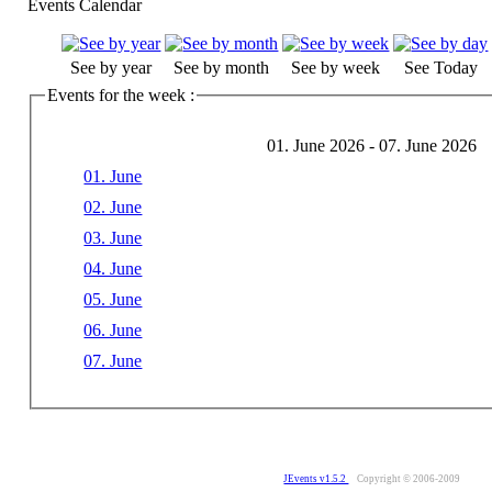
Events Calendar
See by year
See by month
See by week
See Today
Events for the week :
01. June 2026 - 07. June 2026
01. June
02. June
03. June
04. June
05. June
06. June
07. June
JEvents v1.5.2
Copyright © 2006-2009