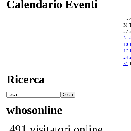
Calendario Eventi
«
M
27
3
10
17
24
31
Ricerca
whosonline
491 visitatori online