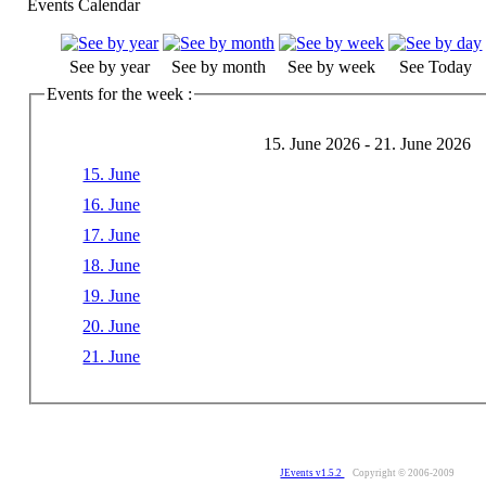
Events Calendar
See by year
See by month
See by week
See Today
Events for the week :
15. June 2026 - 21. June 2026
15. June
16. June
17. June
18. June
19. June
20. June
21. June
JEvents v1.5.2
Copyright © 2006-2009