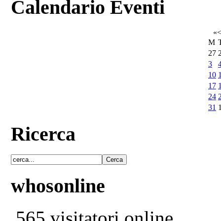
Calendario Eventi
«
M
27
3
10
17
24
31
Ricerca
whosonline
565 visitatori online