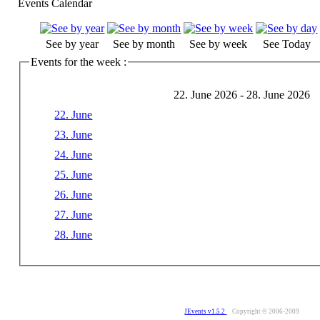
Events Calendar
See by year
See by month
See by week
See Today
Events for the week :
22. June 2026 - 28. June 2026
22. June
23. June
24. June
25. June
26. June
27. June
28. June
JEvents v1.5.2
Copyright © 2006-2009