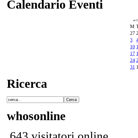
Calendario Eventi
«
M
27
3
10
17
24
31
Ricerca
whosonline
643 visitatori online