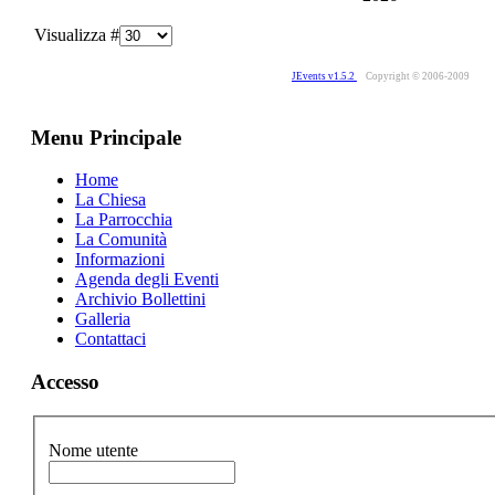
Visualizza #
JEvents v1.5.2
Copyright © 2006-2009
Menu Principale
Home
La Chiesa
La Parrocchia
La Comunità
Informazioni
Agenda degli Eventi
Archivio Bollettini
Galleria
Contattaci
Accesso
Nome utente