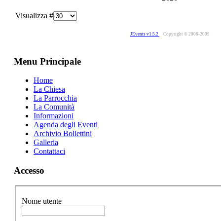
Visualizza #
JEvents v1.5.2
Copyright © 2006-2009
Menu Principale
Home
La Chiesa
La Parrocchia
La Comunità
Informazioni
Agenda degli Eventi
Archivio Bollettini
Galleria
Contattaci
Accesso
Nome utente