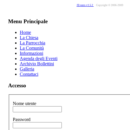
JEvents v1.5.2
Copyright © 2006-2009
Menu Principale
Home
La Chiesa
La Parrocchia
La Comunità
Informazioni
Agenda degli Eventi
Archivio Bollettini
Galleria
Contattaci
Accesso
Nome utente
Password