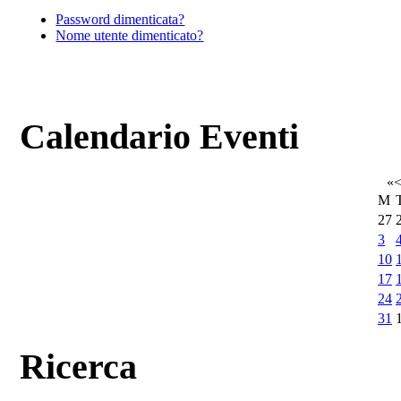
Password dimenticata?
Nome utente dimenticato?
Calendario Eventi
«
M
27
3
10
17
24
31
Ricerca