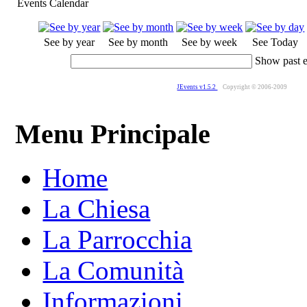
Events Calendar
See by year
See by month
See by week
See Today
Show past 
JEvents v1.5.2
Copyright © 2006-2009
Menu Principale
Home
La Chiesa
La Parrocchia
La Comunità
Informazioni