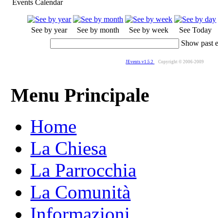
Events Calendar
See by year
See by month
See by week
See Today
Show past 
JEvents v1.5.2
Copyright © 2006-2009
Menu Principale
Home
La Chiesa
La Parrocchia
La Comunità
Informazioni