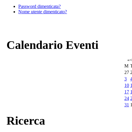
Password dimenticata?
Nome utente dimenticato?
Calendario Eventi
«
M
27
3
10
17
24
31
Ricerca