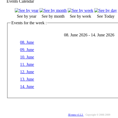
Events Calendar
See by year
See by month
See by week
See Today
Events for the week :
08. June 2026 - 14. June 2026
08. June
09. June
10. June
11. June
12. June
13. June
14. June
JEvents v1.5.2
Copyright © 2006-2009