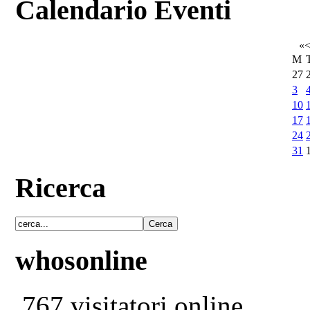
Calendario Eventi
«
M
27
3
10
17
24
31
Ricerca
whosonline
767 visitatori online