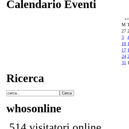
Calendario Eventi
«
M
27
3
10
17
24
31
Ricerca
whosonline
514 visitatori online