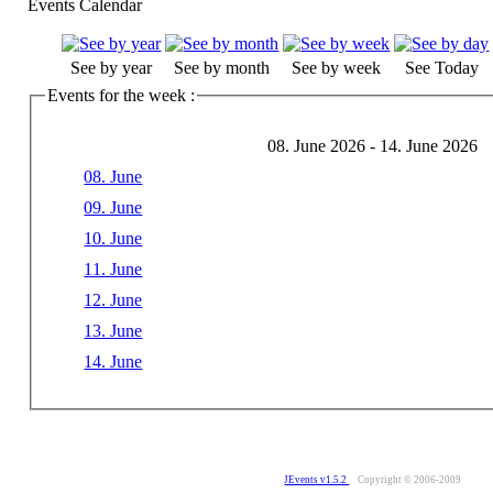
Events Calendar
See by year
See by month
See by week
See Today
Events for the week :
08. June 2026 - 14. June 2026
08. June
09. June
10. June
11. June
12. June
13. June
14. June
JEvents v1.5.2
Copyright © 2006-2009