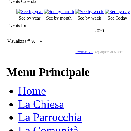
Events Calendar
See by year
See by month
See by week
See Today
Events for
2026
Visualizza #
JEvents v1.5.2
Copyright © 2006-2009
Menu Principale
Home
La Chiesa
La Parrocchia
La Comunità