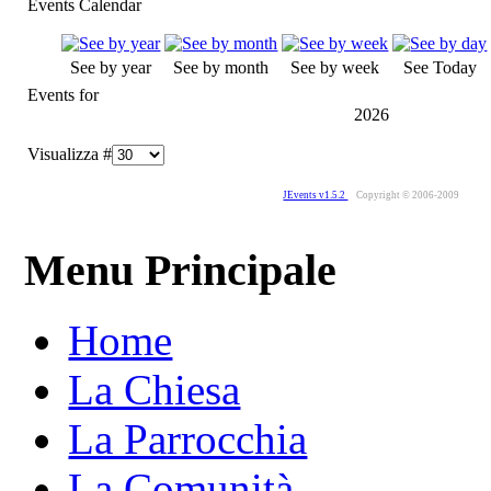
Events Calendar
See by year
See by month
See by week
See Today
Events for
2026
Visualizza #
JEvents v1.5.2
Copyright © 2006-2009
Menu Principale
Home
La Chiesa
La Parrocchia
La Comunità