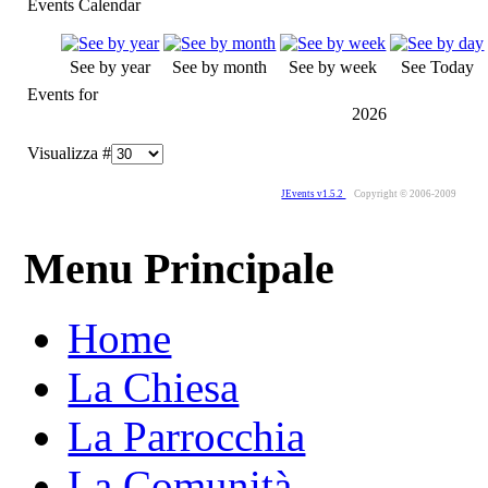
Events Calendar
See by year
See by month
See by week
See Today
Events for
2026
Visualizza #
JEvents v1.5.2
Copyright © 2006-2009
Menu Principale
Home
La Chiesa
La Parrocchia
La Comunità