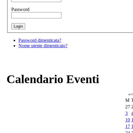
Password
Password dimenticata?
Nome utente dimenticato?
Calendario Eventi
«
M
27
3
10
17
24