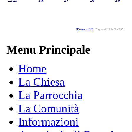
22
25
26
27
28
29
JEvents v1.5.2
Copyright © 2006-2009
Menu Principale
Home
La Chiesa
La Parrocchia
La Comunità
Informazioni