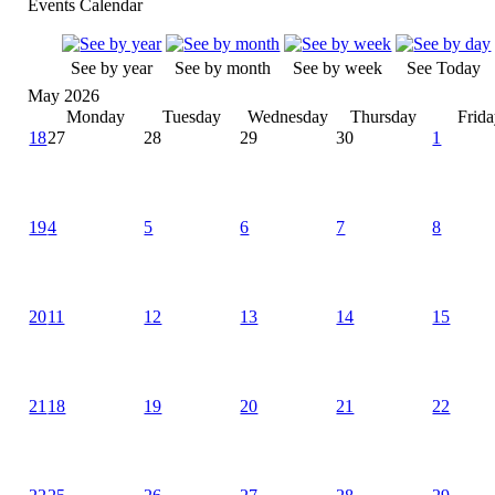
Events Calendar
See by year
See by month
See by week
See Today
May 2026
Monday
Tuesday
Wednesday
Thursday
Frid
18
27
28
29
30
1
19
4
5
6
7
8
20
11
12
13
14
15
21
18
19
20
21
22