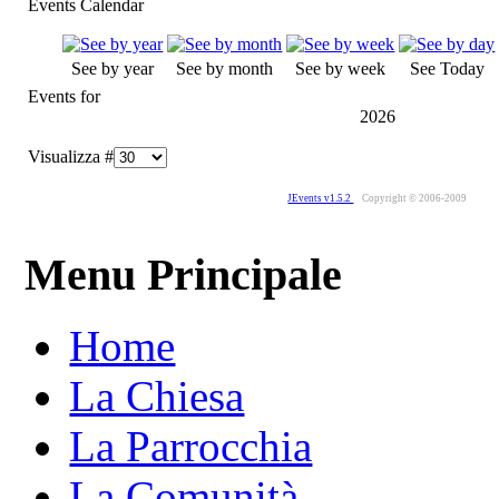
Events Calendar
See by year
See by month
See by week
See Today
Events for
2026
Visualizza #
JEvents v1.5.2
Copyright © 2006-2009
Menu Principale
Home
La Chiesa
La Parrocchia
La Comunità