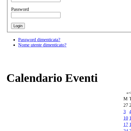
Password
Password dimenticata?
Nome utente dimenticato?
Calendario Eventi
«
M
27
3
10
17
24