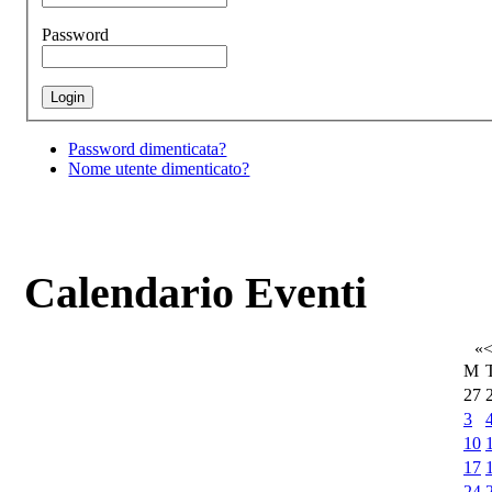
Password
Password dimenticata?
Nome utente dimenticato?
Calendario Eventi
«
M
27
3
10
17
24