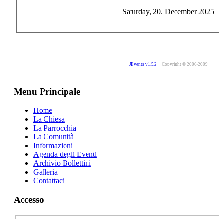
Saturday, 20. December 2025
JEvents v1.5.2
Copyright © 2006-2009
Menu Principale
Home
La Chiesa
La Parrocchia
La Comunità
Informazioni
Agenda degli Eventi
Archivio Bollettini
Galleria
Contattaci
Accesso