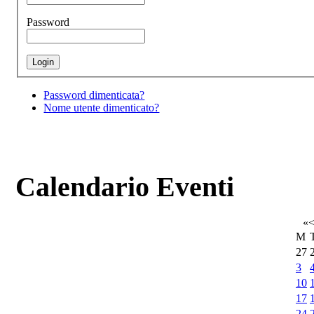
Password
Password dimenticata?
Nome utente dimenticato?
Calendario Eventi
«
M
27
3
10
17
24