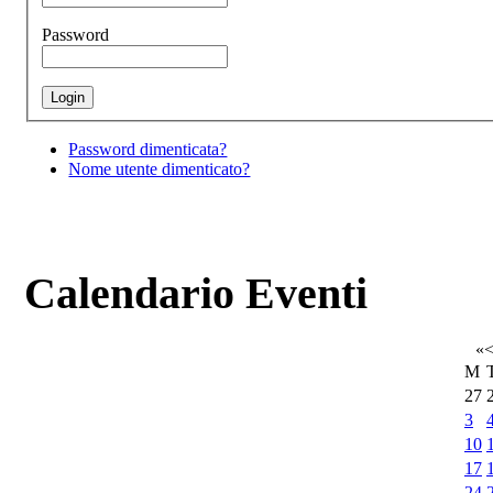
Password
Password dimenticata?
Nome utente dimenticato?
Calendario Eventi
«
M
27
3
10
17
24