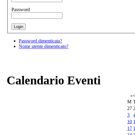
Password
Password dimenticata?
Nome utente dimenticato?
Calendario Eventi
«
M
27
3
10
17
24