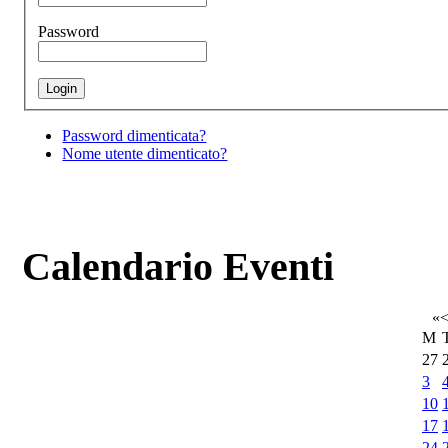
Password
Password dimenticata?
Nome utente dimenticato?
Calendario Eventi
«
M
27
3
10
17
24