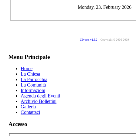
Monday, 23. February 2026
JEvents v1.5.2
Copyright © 2006-2009
Menu Principale
Home
La Chiesa
La Parrocchia
La Comunità
Informazioni
Agenda degli Eventi
Archivio Bollettini
Galleria
Contattaci
Accesso