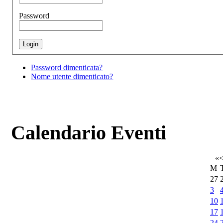
Password
Password dimenticata?
Nome utente dimenticato?
Calendario Eventi
«
M
27
3
10
17
24