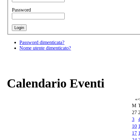
Password
Password dimenticata?
Nome utente dimenticato?
Calendario Eventi
«
M
27
3
10
17
24