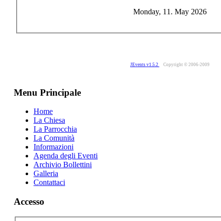
Monday, 11. May 2026
JEvents v1.5.2
Copyright © 2006-2009
Menu Principale
Home
La Chiesa
La Parrocchia
La Comunità
Informazioni
Agenda degli Eventi
Archivio Bollettini
Galleria
Contattaci
Accesso