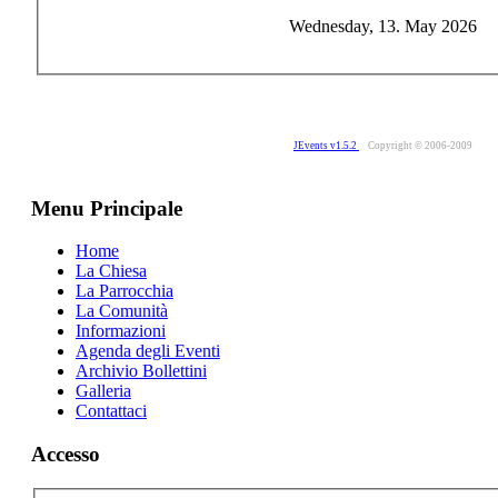
Wednesday, 13. May 2026
JEvents v1.5.2
Copyright © 2006-2009
Menu Principale
Home
La Chiesa
La Parrocchia
La Comunità
Informazioni
Agenda degli Eventi
Archivio Bollettini
Galleria
Contattaci
Accesso