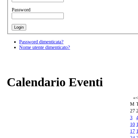
Password
Password dimenticata?
Nome utente dimenticato?
Calendario Eventi
«
M
27
3
10
17
24