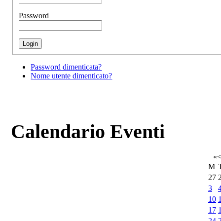
Password
Password dimenticata?
Nome utente dimenticato?
Calendario Eventi
«
M
27
3
10
17
24