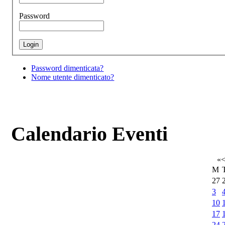
Password
Password dimenticata?
Nome utente dimenticato?
Calendario Eventi
«
M
27
3
10
17
24