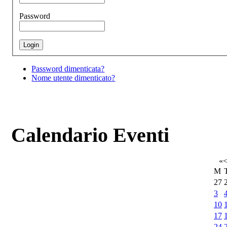
Password
Password dimenticata?
Nome utente dimenticato?
Calendario Eventi
«
M
27
3
10
17
24