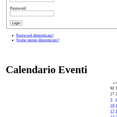
Password
Password dimenticata?
Nome utente dimenticato?
Calendario Eventi
«
M
27
3
10
17
24