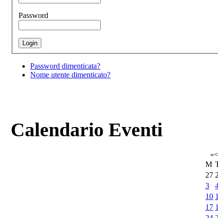
Password
Password dimenticata?
Nome utente dimenticato?
Calendario Eventi
«
M
27
3
10
17
24