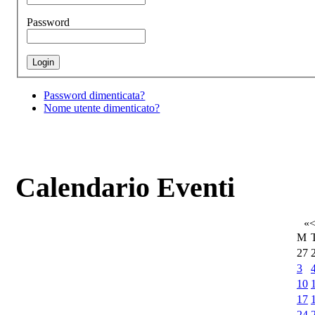
Password
Password dimenticata?
Nome utente dimenticato?
Calendario Eventi
«
M
27
3
10
17
24