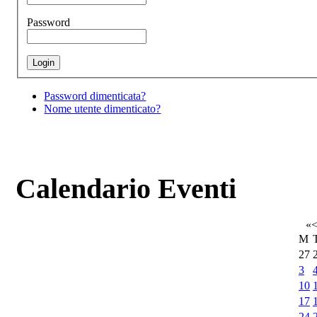
Password
Password dimenticata?
Nome utente dimenticato?
Calendario Eventi
«
M
27
3
10
17
24