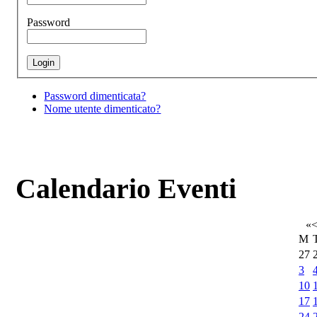
Password
Password dimenticata?
Nome utente dimenticato?
Calendario Eventi
«
M
27
3
10
17
24