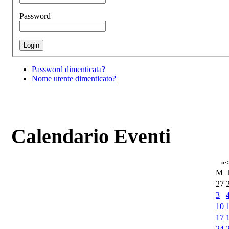
Password
Password dimenticata?
Nome utente dimenticato?
Calendario Eventi
«
M
27
3
10
17
24