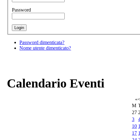
Password
Password dimenticata?
Nome utente dimenticato?
Calendario Eventi
«
M
27
3
10
17
24