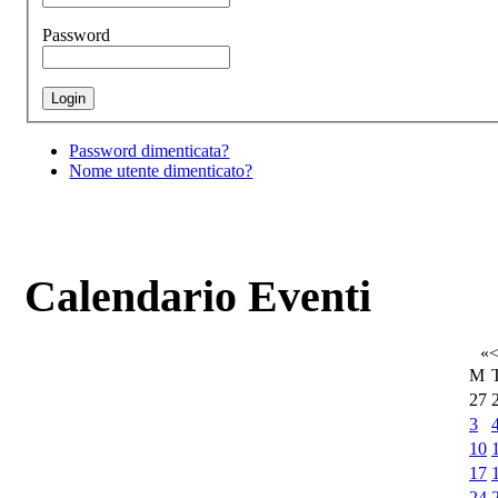
Password
Password dimenticata?
Nome utente dimenticato?
Calendario Eventi
«
M
27
3
10
17
24