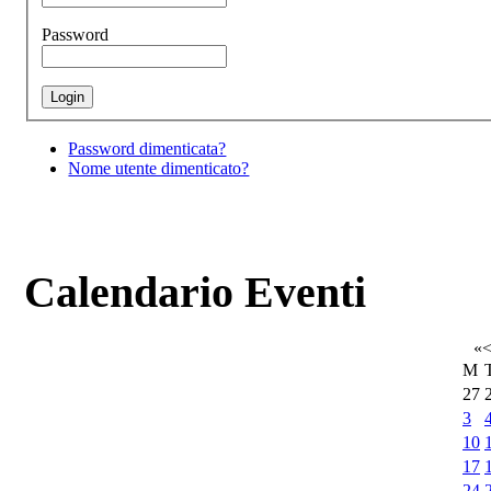
Password
Password dimenticata?
Nome utente dimenticato?
Calendario Eventi
«
M
27
3
10
17
24