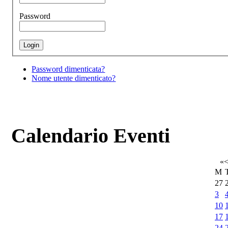
Password
Password dimenticata?
Nome utente dimenticato?
Calendario Eventi
«
M
27
3
10
17
24