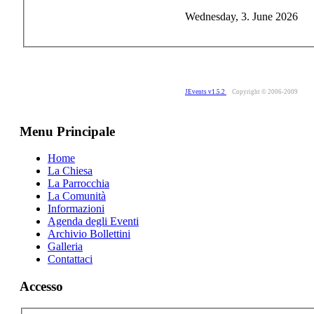
Wednesday, 3. June 2026
JEvents v1.5.2
Copyright © 2006-2009
Menu Principale
Home
La Chiesa
La Parrocchia
La Comunità
Informazioni
Agenda degli Eventi
Archivio Bollettini
Galleria
Contattaci
Accesso